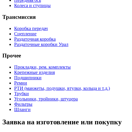
Передняя ось
Колеса и ступицы
Трансмиссия
Коробка передач
Сцепление
Раздаточная коробка
Раздаточные коробки Урал
Прочее
Прокладки, рем. комплекты
Крепежные изделия
Подшипники
Ремни
РТИ (манжеты, подушки, втулки, кольца и т.д.)
Трубки
Угольники, тройники, штуцера
Фильтры
Шланги
Заявка на изготовление или покупку