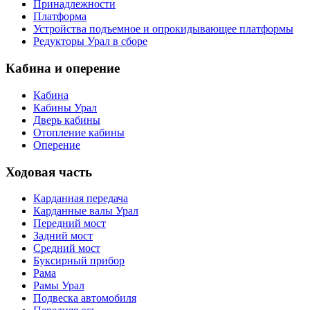
Принадлежности
Платформа
Устройства подъемное и опрокидывающее платформы
Редукторы Урал в сборе
Кабина и оперение
Кабина
Кабины Урал
Дверь кабины
Отопление кабины
Оперение
Ходовая часть
Карданная передача
Карданные валы Урал
Передний мост
Задний мост
Средний мост
Буксирный прибор
Рама
Рамы Урал
Подвеска автомобиля