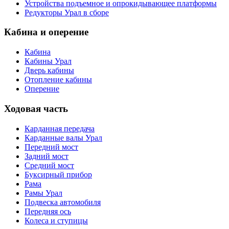
Устройства подъемное и опрокидывающее платформы
Редукторы Урал в сборе
Кабина и оперение
Кабина
Кабины Урал
Дверь кабины
Отопление кабины
Оперение
Ходовая часть
Карданная передача
Карданные валы Урал
Передний мост
Задний мост
Средний мост
Буксирный прибор
Рама
Рамы Урал
Подвеска автомобиля
Передняя ось
Колеса и ступицы