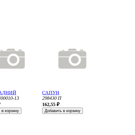
ЗАДНИЙ
САПУН
00010-13
298430 П
₽
162,55 ₽