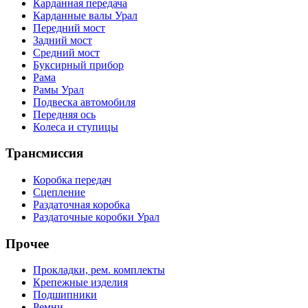
Карданная передача
Карданные валы Урал
Передний мост
Задний мост
Средний мост
Буксирный прибор
Рама
Рамы Урал
Подвеска автомобиля
Передняя ось
Колеса и ступицы
Трансмиссия
Коробка передач
Сцепление
Раздаточная коробка
Раздаточные коробки Урал
Прочее
Прокладки, рем. комплекты
Крепежные изделия
Подшипники
Ремни