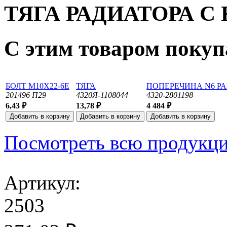
ТЯГА РАДИАТОРА 
С этим товаром поку
БОЛТ М10Х22-6Е
ТЯГА
ПОПЕРЕЧИНА N6 Р
201496 П29
4320Я-1108044
4320-2801198
6,43 ₽
13,78 ₽
4 484 ₽
Посмотреть всю продукц
Артикул:
2503