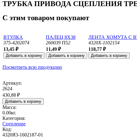
ТРУБКА ПРИВОДА СЦЕПЛЕНИЯ ТР
С этим товаром покупают
ВТУЛКА
ПАЛЕЦ 8Х38
ЛЕНТА ХОМУТА С ВТ
375-4202074
260039 П52
4320Х-1102154
13,45 ₽
11,49 ₽
118,77 ₽
Посмотреть всю продукцию
Артикул:
2624
430,88 ₽
Масса:
0.00кг.
Категория:
Сцепление
Код:
4320Я3-1602187-01