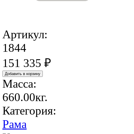
Артикул:
1844
151 335 ₽
Масса:
660.00кг.
Категория:
Рама