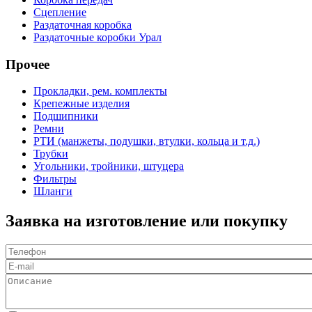
Сцепление
Раздаточная коробка
Раздаточные коробки Урал
Прочее
Прокладки, рем. комплекты
Крепежные изделия
Подшипники
Ремни
РТИ (манжеты, подушки, втулки, кольца и т.д.)
Трубки
Угольники, тройники, штуцера
Фильтры
Шланги
Заявка на изготовление или покупку
Телефон
*
E-mail
Описание