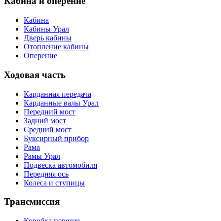
Кабина и оперение
Кабина
Кабины Урал
Дверь кабины
Отопление кабины
Оперение
Ходовая часть
Карданная передача
Карданные валы Урал
Передний мост
Задний мост
Средний мост
Буксирный прибор
Рама
Рамы Урал
Подвеска автомобиля
Передняя ось
Колеса и ступицы
Трансмиссия
Коробка передач