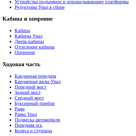
Устройства подъемное и опрокидывающее платформы
Редукторы Урал в сборе
Кабина и оперение
Кабина
Кабины Урал
Дверь кабины
Отопление кабины
Оперение
Ходовая часть
Карданная передача
Карданные валы Урал
Передний мост
Задний мост
Средний мост
Буксирный прибор
Рама
Рамы Урал
Подвеска автомобиля
Передняя ось
Колеса и ступицы