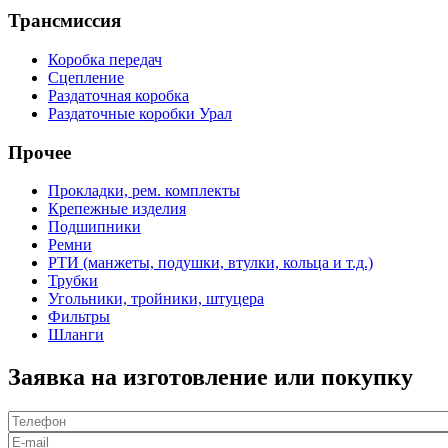
Трансмиссия
Коробка передач
Сцепление
Раздаточная коробка
Раздаточные коробки Урал
Прочее
Прокладки, рем. комплекты
Крепежные изделия
Подшипники
Ремни
РТИ (манжеты, подушки, втулки, кольца и т.д.)
Трубки
Угольники, тройники, штуцера
Фильтры
Шланги
Заявка на изготовление или покупку
Телефон
*
E-mail