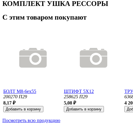
КОМПЛЕКТ УШКА РЕССОРЫ
С этим товаром покупают
БОЛТ М8-6ех55
ШТИФТ 5X12
ТРУ
200270 П29
258625 П29
636
8,17 ₽
5,08 ₽
4 20
Посмотреть всю продукцию