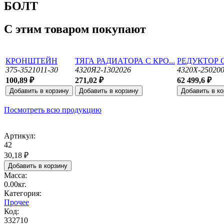
БОЛТ
С этим товаром покупают
КРОНШТЕЙН
ТЯГА РАДИАТОРА С КРО...
РЕДУКТОР С
375-3521011-30
4320Я2-1302026
4320Х-250200
100,89 ₽
271,02 ₽
62 499,6 ₽
Посмотреть всю продукцию
Артикул:
42
30,18 ₽
Масса:
0.00кг.
Категория:
Прочее
Код:
332710