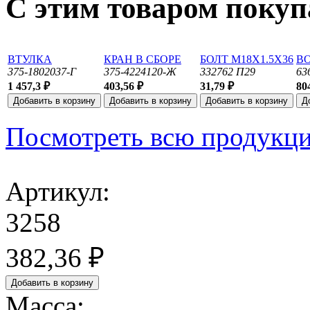
С этим товаром поку
ВТУЛКА
КРАН В СБОРЕ
БОЛТ М18Х1.5Х36
В
375-1802037-Г
375-4224120-Ж
332762 П29
63
1 457,3 ₽
403,56 ₽
31,79 ₽
80
Посмотреть всю продукц
Артикул:
3258
382,36 ₽
Масса: